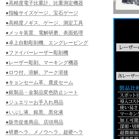
●高精度電子比重計、比重測定機器
●指輪サイズゲージ、宝石ゲージ
●高精度ノギス、ゲージ、測定工具
●メッキ装置、電解研磨、表面処理
●卓上自動彫刻機、エングレービング
●ファイバーレーザー彫刻機
●レーザー彫刻、マーキング機器
●ロウ付、溶解、アーク溶接
●キョンセーム革、鹿皮セーム
●銀製品・金製品変色防止シート
●ジュエリーお手入れ用品
●いぶし液、銀黒、黒化液
●販売促進商品、店頭用品
●研磨ヘラ、メノウヘラ、超硬ヘラ