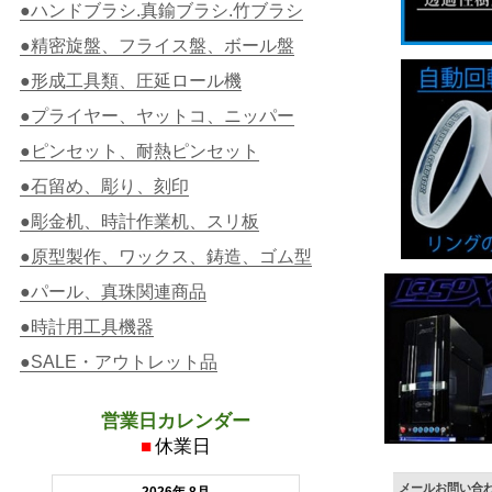
●ハンドブラシ.真鍮ブラシ.竹ブラシ
●精密旋盤、フライス盤、ボール盤
●形成工具類、圧延ロール機
●プライヤー、ヤットコ、ニッパー
●ピンセット、耐熱ピンセット
●石留め、彫り、刻印
●彫金机、時計作業机、スリ板
●原型製作、ワックス、鋳造、ゴム型
●パール、真珠関連商品
●時計用工具機器
●SALE・アウトレット品
営業日カレンダー
■
休業日
メールお問い合