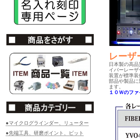
レーザ
日本製の高品
イバーレーザ
装置が標準装
部品や製品に
ます。
１０Ｗのファイ
●マイクログラインダー、リューター
●先端工具、研磨ポイント、ビット