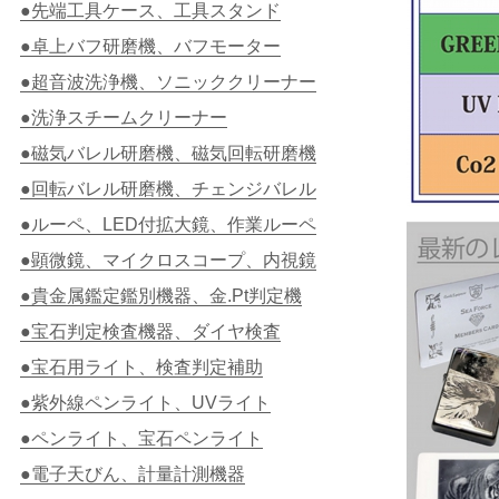
●先端工具ケース、工具スタンド
●卓上バフ研磨機、バフモーター
●超音波洗浄機、ソニッククリーナー
●洗浄スチームクリーナー
●磁気バレル研磨機、磁気回転研磨機
●回転バレル研磨機、チェンジバレル
●ルーペ、LED付拡大鏡、作業ルーペ
●顕微鏡、マイクロスコープ、内視鏡
●貴金属鑑定鑑別機器、金.Pt判定機
●宝石判定検査機器、ダイヤ検査
●宝石用ライト、検査判定補助
●紫外線ペンライト、UVライト
●ペンライト、宝石ペンライト
●電子天びん、計量計測機器