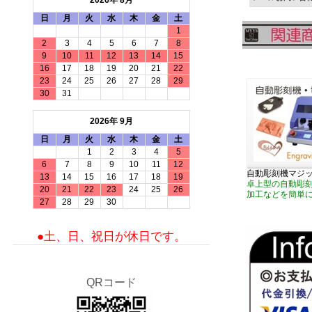
2026年 8月
日
月
火
水
木
金
土
1
2
3
4
5
6
7
8
9
10
11
12
13
14
15
16
17
18
19
20
21
22
23
24
25
26
27
28
29
30
31
2026年 9月
日
月
火
水
木
金
土
1
2
3
4
5
6
7
8
9
10
11
12
自動彫刻機マジ
13
14
15
16
17
18
19
卓上型の自動彫
20
21
22
23
24
25
26
加工などを簡単
27
28
29
30
●土、日、祝日が休日です。
QRコード