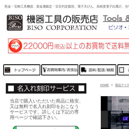
彫金・宝飾工具機器、貴金属鑑定・宝石判定鑑別、電子天びん、高精度電子比重計、光
HOME
>
商品アイ
当店で購入いただいた商品に格安、
又は無料で名入れ刻印をおこなう
サービスです。詳しくは下記の専
用ページで確認下さい。