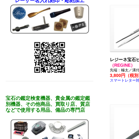
レーザー名入れ刻印・彫刻加工
レジーネ宝石ピ
（REGINE）
先端：極太／溝
3,800円（税
スマートレター
宝石の鑑定検査機器、貴金属の鑑定鑑
別機器、その他商品、買取り店、質店
などで使用する用品、備品の専門店