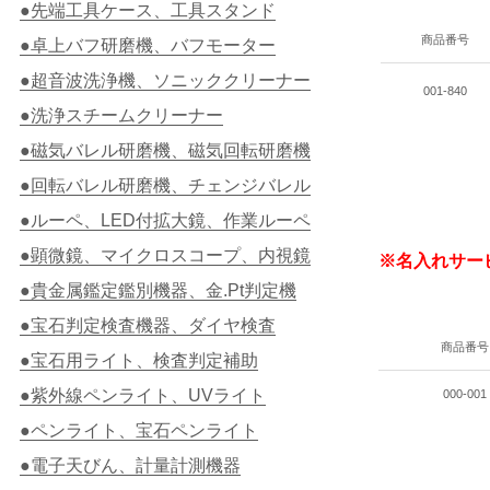
●先端工具ケース、工具スタンド
商品番号
●卓上バフ研磨機、バフモーター
●超音波洗浄機、ソニッククリーナー
001-840
●洗浄スチームクリーナー
●磁気バレル研磨機、磁気回転研磨機
●回転バレル研磨機、チェンジバレル
●ルーペ、LED付拡大鏡、作業ルーペ
●顕微鏡、マイクロスコープ、内視鏡
※名入れサー
●貴金属鑑定鑑別機器、金.Pt判定機
●宝石判定検査機器、ダイヤ検査
商品番号
●宝石用ライト、検査判定補助
●紫外線ペンライト、UVライト
000-001
●ペンライト、宝石ペンライト
●電子天びん、計量計測機器