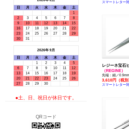
2026年 8月
スマートレター
日
月
火
水
木
金
土
1
2
3
4
5
6
7
8
9
10
11
12
13
14
15
16
17
18
19
20
21
22
23
24
25
26
27
28
29
30
31
2026年 9月
日
月
火
水
木
金
土
1
2
3
4
5
レジーネ宝石
6
7
8
9
10
11
12
（REGINE）
13
14
15
16
17
18
19
先端：細／0.9m
20
21
22
23
24
25
26
3,610円（税
27
28
29
30
スマートレター
●土、日、祝日が休日です。
QRコード