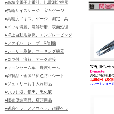
●高精度電子比重計、比重測定機器
●指輪サイズゲージ、宝石ゲージ
●高精度ノギス、ゲージ、測定工具
●メッキ装置、電解研磨、表面処理
●卓上自動彫刻機、エングレービング
●ファイバーレーザー彫刻機
●レーザー彫刻、マーキング機器
●ロウ付、溶解、アーク溶接
宝石用ピンセ
●キョンセーム革、鹿皮セーム
D-master
●銀製品・金製品変色防止シート
先端が特殊樹脂
1,850円（税
●ジュエリーお手入れ用品
スマートレター
●いぶし液、銀黒、黒化液
●販売促進商品、店頭用品
●研磨ヘラ、メノウヘラ、超硬ヘラ