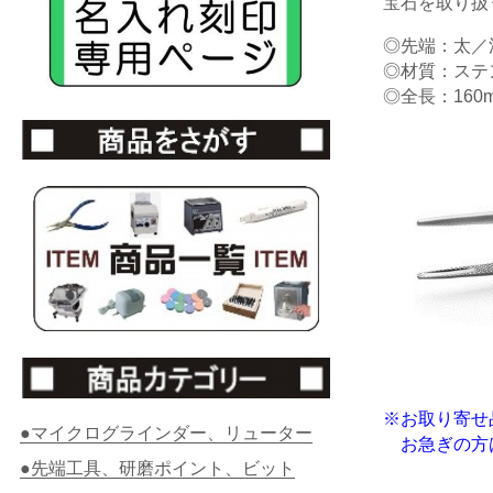
宝石を取り扱
◎先端：太／
◎材質：ステ
◎全長：160
※お取り寄せ
●マイクログラインダー、リューター
お急ぎの方は
●先端工具、研磨ポイント、ビット