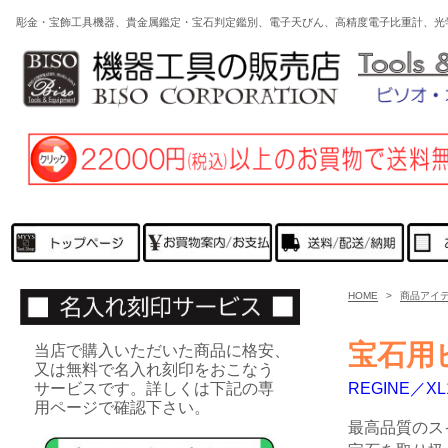
彫金・宝飾工具機器、貴金属鑑定・宝石判定鑑別、電子天びん、高精度電子比重計、光
HOME
>
商品アイ
宝石用
当店で購入いただいた商品に格安、
又は無料で名入れ刻印をおこなう
サービスです。詳しくは下記の専
REGINE／XL
用ページで確認下さい。
最高品質のス