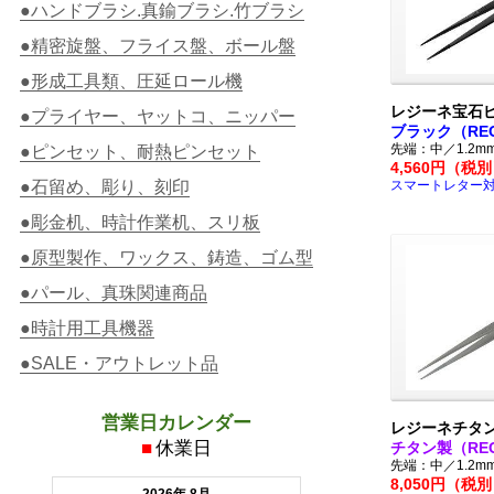
●ハンドブラシ.真鍮ブラシ.竹ブラシ
●精密旋盤、フライス盤、ボール盤
●形成工具類、圧延ロール機
レジーネ宝石ピ
●プライヤー、ヤットコ、ニッパー
ブラック（REG
先端：中／1.2m
●ピンセット、耐熱ピンセット
4,560円（税
●石留め、彫り、刻印
スマートレター
●彫金机、時計作業机、スリ板
●原型製作、ワックス、鋳造、ゴム型
●パール、真珠関連商品
●時計用工具機器
●SALE・アウトレット品
営業日カレンダー
レジーネチタ
■
休業日
チタン製（REG
先端：中／1.2m
8,050円（税