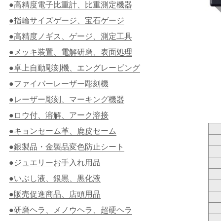
●高精度電子比重計、比重測定機器
●指輪サイズゲージ、宝石ゲージ
●高精度ノギス、ゲージ、測定工具
●メッキ装置、電解研磨、表面処理
●卓上自動彫刻機、エングレービング
●ファイバーレーザー彫刻機
●レーザー彫刻、マーキング機器
●ロウ付、溶解、アーク溶接
●キョンセーム革、鹿皮セーム
●銀製品・金製品変色防止シート
●ジュエリーお手入れ用品
●いぶし液、銀黒、黒化液
●販売促進商品、店頭用品
●研磨ヘラ、メノウヘラ、超硬ヘラ