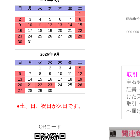
2026年 8月
日
月
火
水
木
金
土
1
商品番号
2
3
4
5
6
7
8
9
10
11
12
13
14
15
16
17
18
19
20
21
22
000-000
23
24
25
26
27
28
29
30
31
2026年 9月
日
月
火
水
木
金
土
1
2
3
4
5
取引
6
7
8
9
10
11
12
13
14
15
16
17
18
19
宝石
20
21
22
23
24
25
26
証書
27
28
29
30
けた
取引
●土、日、祝日が休日です。
へ届
QRコード