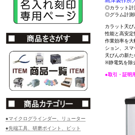
島津製作所／
◎カラット計測範
◎グラム計測範囲
カラット天びん
性能と高安定
作業効率を大
ション、スマ
天びんの新た
※静電気を除
●取引・証明
●マイクログラインダー、リューター
●先端工具、研磨ポイント、ビット