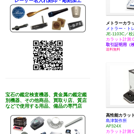
レーザー名入れ刻印・彫刻加工
メトラーカラ
メトラー・ト
JE-1103C
カラット計測:0.
取引証明用（
送料無料
宝石の鑑定検査機器、貴金属の鑑定鑑
別機器、その他商品、買取り店、質店
などで使用する用品、備品の専門店
高性能カラッ
島津製作所
AP324X
カラット計測:0.