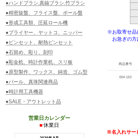
●ハンドブラシ.真鍮ブラシ.竹ブラシ
●精密旋盤、フライス盤、ボール盤
●形成工具類、圧延ロール機
※お取寄せ品
●プライヤー、ヤットコ、ニッパー
お急ぎの方
●ピンセット、耐熱ピンセット
●石留め、彫り、刻印
●彫金机、時計作業机、スリ板
商品番号
●原型製作、ワックス、鋳造、ゴム型
004-163
●パール、真珠関連商品
●時計用工具機器
●SALE・アウトレット品
営業日カレンダー
■
休業日
※名入れサー