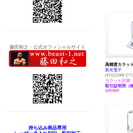
藤田和之・公式オフィシャルサイト
高精度カラッ
新光電子
HTG224R-
カラット計測：0.
取引証明用（
送料無料
持ち込み商品専用