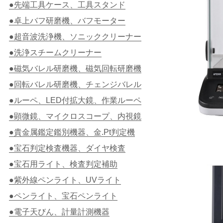
●先端工具ケース、工具スタンド
●卓上バフ研磨機、バフモーター
●超音波洗浄機、ソニッククリーナー
●洗浄スチームクリーナー
●磁気バレル研磨機、磁気回転研磨機
●回転バレル研磨機、チェンジバレル
●ルーペ、LED付拡大鏡、作業ルーペ
●顕微鏡、マイクロスコープ、内視鏡
●貴金属鑑定鑑別機器、金.Pt判定機
●宝石判定検査機器、ダイヤ検査
●宝石用ライト、検査判定補助
●紫外線ペンライト、UVライト
●ペンライト、宝石ペンライト
●電子天びん、計量計測機器