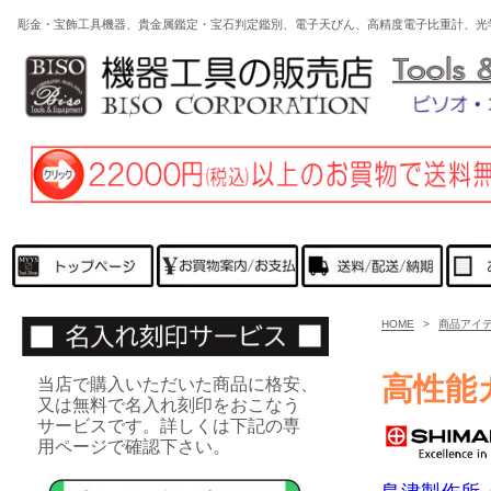
彫金・宝飾工具機器、貴金属鑑定・宝石判定鑑別、電子天びん、高精度電子比重計、光
HOME
>
商品アイ
高性能
当店で購入いただいた商品に格安、
又は無料で名入れ刻印をおこなう
サービスです。詳しくは下記の専
用ページで確認下さい。