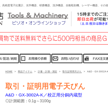
、高精度電子比重計、光学機器、研磨機器、洗浄機器、自動彫刻機、レーザー機器、その
HOME
>
商品アイテム
>
計量・計測・測定
>
取引証明用天びん
>
A&D・GX-3002A-
取引・証明用電子天びん
A&D・GX-3002A-K／校正用分銅内蔵型
◎計測範囲：0.1g～3100g