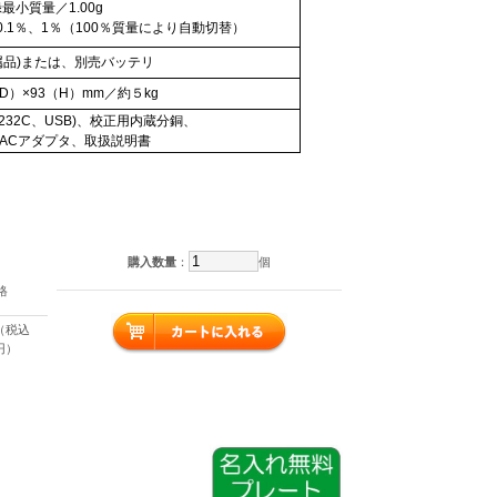
録最小質量／1.00g
0.1％、1％（100％質量により自動切替）
属品)または、別売バッテリ
（D）×93（H）mm／約５kg
32C、USB)、校正用内蔵分銅、
、ACアダプタ、取扱説明書
。
購入数量
：
個
格
円（税込
0円）