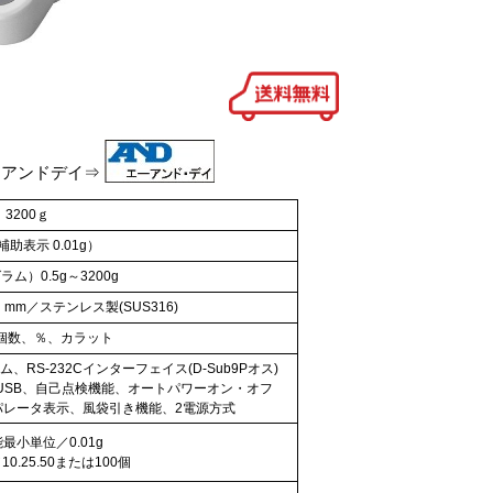
ーアンドデイ⇒
3200ｇ
補助表示 0.01g）
ム）0.5g～3200g
）mm／ステンレス製(SUS316)
個数、％、カラット
S-232Cインターフェイス(D-Sub9Pオス)
クUSB、自己点検機能、オートパワーオン・オフ
パレータ表示、風袋引き機能、2電源方式
最小単位／0.01g
0.25.50または100個