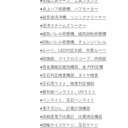
●先端工具ケース、工具スタンド
●卓上バフ研磨機、バフモーター
●超音波洗浄機、ソニッククリーナー
●洗浄スチームクリーナー
●磁気バレル研磨機、磁気回転研磨機
●回転バレル研磨機、チェンジバレル
●ルーペ、LED付拡大鏡、作業ルーペ
●顕微鏡、マイクロスコープ、内視鏡
●貴金属鑑定鑑別機器、金.Pt判定機
●宝石判定検査機器、ダイヤ検査
●宝石用ライト、検査判定補助
●紫外線ペンライト、UVライト
●ペンライト、宝石ペンライト
●電子天びん、計量計測機器
●高精度電子比重計、比重測定機器
●指輪サイズゲージ、宝石ゲージ