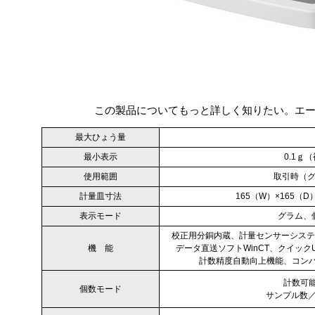
この製品についてもっと詳しく知りたい。エ
最大ひょう量
最小表示
0.1ｇ（
使用範囲
取引時（グラ
計量皿寸法
165（W）×165（D
表示モード
グラム、
校正用分銅内蔵、計量センサーシステム、R
機 能
データ直送ソフトWinCT、クイッ
計数精度自動向上機能、コン
計数可能
個数モード
サンプル数／1