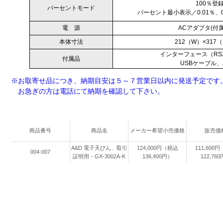
100％登
パーセントモード
パーセント最小表示／0.01％、
電 源
ACアダプタ(付
本体寸法
212（W）×317
インターフェース（RS2
付属品
USBケーブル
※お取寄せ品につき、納期目安は５～７営業日以内に発送予定です
お急ぎの方は電話にて納期を確認して下さい。
商品番号
商品名
メーカー希望小売価格
販売価
A&D 電子天びん、取引
124,000円（税込
111,600
004-007
証明用・GX-3002A-K
136,400円）
122,76