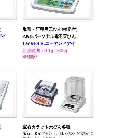
)
取引・証明用天びん(検定付)
デイ
A&Dパーソナル電子天びん
EW-600i-K.エーアンドデイ
計測範囲：0.1g～600g
送料無料
)
宝石カラット天びん各種
宝石、ダイヤモンド、真珠その他の測定に