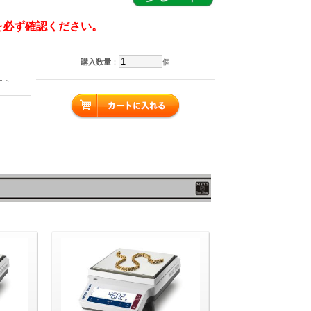
を必ず確認ください。
購入数量
：
個
ート
）