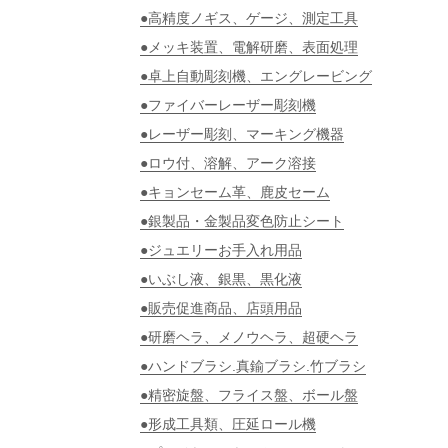
●高精度ノギス、ゲージ、測定工具
●メッキ装置、電解研磨、表面処理
●卓上自動彫刻機、エングレービング
●ファイバーレーザー彫刻機
●レーザー彫刻、マーキング機器
●ロウ付、溶解、アーク溶接
●キョンセーム革、鹿皮セーム
●銀製品・金製品変色防止シート
●ジュエリーお手入れ用品
●いぶし液、銀黒、黒化液
●販売促進商品、店頭用品
●研磨ヘラ、メノウヘラ、超硬ヘラ
●ハンドブラシ.真鍮ブラシ.竹ブラシ
●精密旋盤、フライス盤、ボール盤
●形成工具類、圧延ロール機