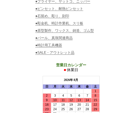
●プライヤー、ヤットコ、ニッパー
●ピンセット、耐熱ピンセット
●石留め、彫り、刻印
●彫金机、時計作業机、スリ板
●原型製作、ワックス、鋳造、ゴム型
●パール、真珠関連商品
●時計用工具機器
●SALE・アウトレット品
営業日カレンダー
■
休業日
2026年 8月
日
月
火
水
木
金
土
1
2
3
4
5
6
7
8
9
10
11
12
13
14
15
16
17
18
19
20
21
22
23
24
25
26
27
28
29