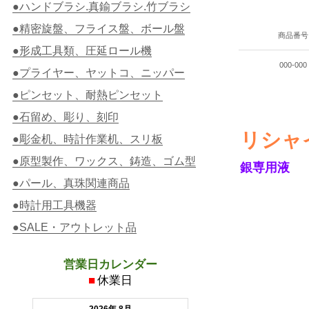
●ハンドブラシ.真鍮ブラシ.竹ブラシ
●精密旋盤、フライス盤、ボール盤
商品番号
●形成工具類、圧延ロール機
000-000
●プライヤー、ヤットコ、ニッパー
●ピンセット、耐熱ピンセット
●石留め、彫り、刻印
リシャ
●彫金机、時計作業机、スリ板
●原型製作、ワックス、鋳造、ゴム型
銀専用液
●パール、真珠関連商品
●時計用工具機器
●SALE・アウトレット品
営業日カレンダー
■
休業日