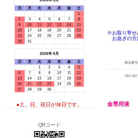
2026年 8月
日
月
火
水
木
金
土
1
2
3
4
5
6
7
8
9
10
11
12
13
14
15
16
17
18
19
20
21
22
※お取り寄せ
23
24
25
26
27
28
29
お急ぎの方
30
31
2026年 9月
日
月
火
水
木
金
土
商品番
1
2
3
4
5
6
7
8
9
10
11
12
001-407
13
14
15
16
17
18
19
20
21
22
23
24
25
26
27
28
29
30
金専用液
●土、日、祝日が休日です。
QRコード