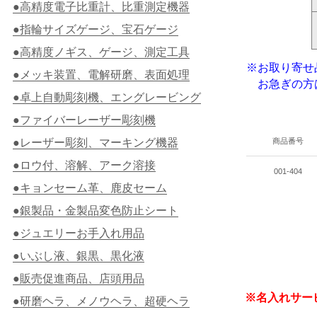
●高精度電子比重計、比重測定機器
●指輪サイズゲージ、宝石ゲージ
●高精度ノギス、ゲージ、測定工具
※お取り寄せ
●メッキ装置、電解研磨、表面処理
お急ぎの方
●卓上自動彫刻機、エングレービング
●ファイバーレーザー彫刻機
●レーザー彫刻、マーキング機器
商品番号
●ロウ付、溶解、アーク溶接
001-404
●キョンセーム革、鹿皮セーム
●銀製品・金製品変色防止シート
●ジュエリーお手入れ用品
●いぶし液、銀黒、黒化液
●販売促進商品、店頭用品
※名入れサー
●研磨ヘラ、メノウヘラ、超硬ヘラ