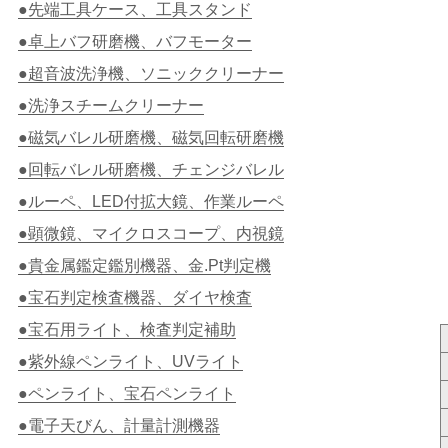
●先端工具ケース、工具スタンド
●卓上バフ研磨機、バフモーター
●超音波洗浄機、ソニッククリーナー
●洗浄スチームクリーナー
●磁気バレル研磨機、磁気回転研磨機
●回転バレル研磨機、チェンジバレル
●ルーペ、LED付拡大鏡、作業ルーペ
●顕微鏡、マイクロスコープ、内視鏡
●貴金属鑑定鑑別機器、金.Pt判定機
●宝石判定検査機器、ダイヤ検査
●宝石用ライト、検査判定補助
●紫外線ペンライト、UVライト
●ペンライト、宝石ペンライト
●電子天びん、計量計測機器