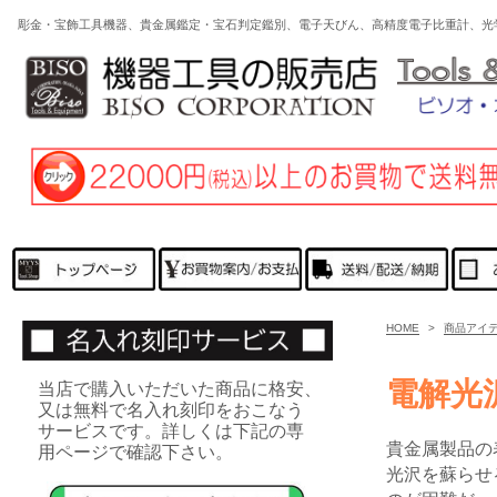
彫金・宝飾工具機器、貴金属鑑定・宝石判定鑑別、電子天びん、高精度電子比重計、光
HOME
>
商品アイ
電解光
当店で購入いただいた商品に格安、
又は無料で名入れ刻印をおこなう
サービスです。詳しくは下記の専
貴金属製品の
用ページで確認下さい。
光沢を蘇らせ