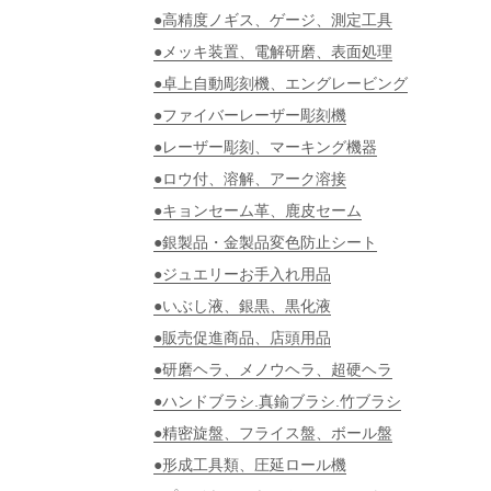
●高精度ノギス、ゲージ、測定工具
●メッキ装置、電解研磨、表面処理
●卓上自動彫刻機、エングレービング
●ファイバーレーザー彫刻機
●レーザー彫刻、マーキング機器
●ロウ付、溶解、アーク溶接
●キョンセーム革、鹿皮セーム
●銀製品・金製品変色防止シート
●ジュエリーお手入れ用品
●いぶし液、銀黒、黒化液
●販売促進商品、店頭用品
●研磨ヘラ、メノウヘラ、超硬ヘラ
●ハンドブラシ.真鍮ブラシ.竹ブラシ
●精密旋盤、フライス盤、ボール盤
●形成工具類、圧延ロール機