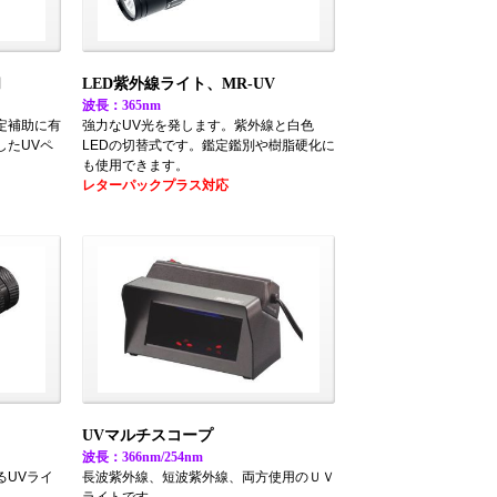
Ⅱ
LED紫外線ライト、MR-UV
波長：365nm
定補助に有
強力なUV光を発します。紫外線と白色
したUVペ
LEDの切替式です。鑑定鑑別や樹脂硬化に
も使用できます。
レターパックプラス対応
UVマルチスコープ
波長：366nm/254nm
るUVライ
長波紫外線、短波紫外線、両方使用のＵＶ