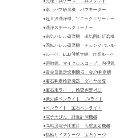
●先端工具ケース、工具スタンド
●卓上バフ研磨機、バフモーター
●超音波洗浄機、ソニッククリーナー
●洗浄スチームクリーナー
●磁気バレル研磨機、磁気回転研磨機
●回転バレル研磨機、チェンジバレル
●ルーペ、LED付拡大鏡、作業ルーペ
●顕微鏡、マイクロスコープ、内視鏡
●貴金属鑑定鑑別機器、金.Pt判定機
●宝石判定検査機器、ダイヤ検査
●宝石用ライト、検査判定補助
●紫外線ペンライト、UVライト
●ペンライト、宝石ペンライト
●電子天びん、計量計測機器
●高精度電子比重計、比重測定機器
●指輪サイズゲージ、宝石ゲージ