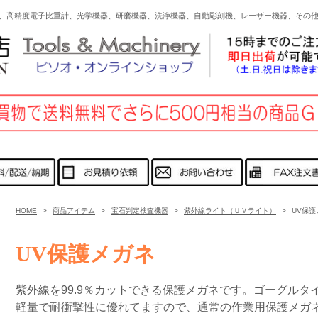
、高精度電子比重計、光学機器、研磨機器、洗浄機器、自動彫刻機、レーザー機器、その
HOME
>
商品アイテム
>
宝石判定検査機器
>
紫外線ライト（ＵＶライト）
>
UV保護
UV保護メガネ
紫外線を99.9％カットできる保護メガネです。ゴーグル
軽量で耐衝撃性に優れてますので、通常の作業用保護メガ