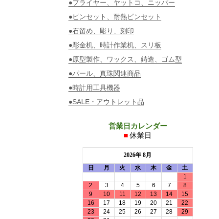
●プライヤー、ヤットコ、ニッパー
●ピンセット、耐熱ピンセット
●石留め、彫り、刻印
●彫金机、時計作業机、スリ板
●原型製作、ワックス、鋳造、ゴム型
●パール、真珠関連商品
●時計用工具機器
●SALE・アウトレット品
営業日カレンダー
■
休業日
2026年 8月
日
月
火
水
木
金
土
1
2
3
4
5
6
7
8
9
10
11
12
13
14
15
16
17
18
19
20
21
22
23
24
25
26
27
28
29