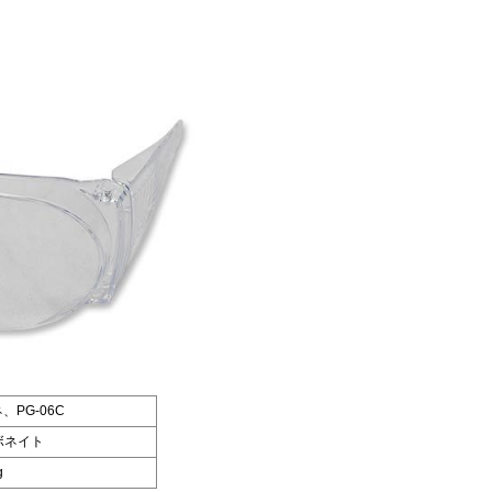
、PG-06C
ボネイト
g