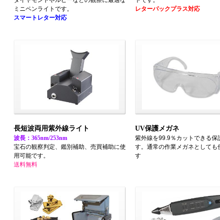
ダイヤモンドやルビーなどの観察に最適な
トです。
ミニペンライトです。
レターパックプラス対応
スマートレター対応
長短波両用紫外線ライト
UV保護メガネ
波長：365nm/253nm
紫外線を99.9％カットできる
宝石の観察判定、鑑別補助、売買補助に使
す。通常の作業メガネとしても
用可能です。
す
送料無料