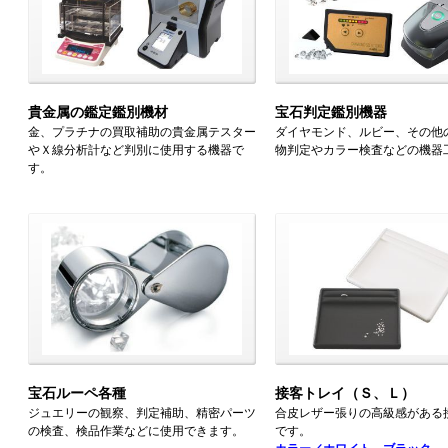
貴金属の鑑定鑑別機材
宝石判定鑑別機器
金、プラチナの買取補助の貴金属テスター
ダイヤモンド、ルビー、その他
やＸ線分析計など判別に使用する機器で
物判定やカラー検査などの機器
す。
宝石ルーペ各種
接客トレイ（Ｓ、Ｌ）
ジュエリーの観察、判定補助、精密パーツ
合皮レザー張りの高級感がある
の検査、検品作業などに使用できます。
です。