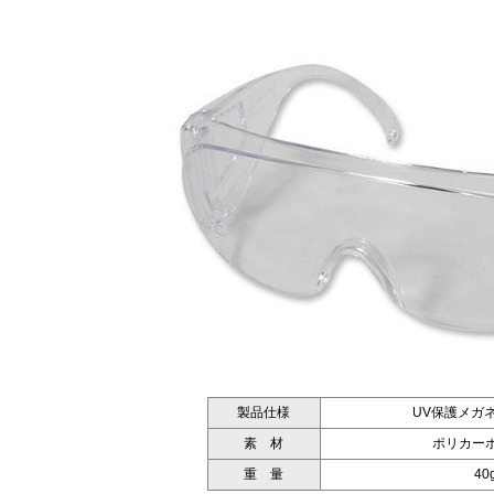
製品仕様
UV保護メガネ
素 材
ポリカー
重 量
40