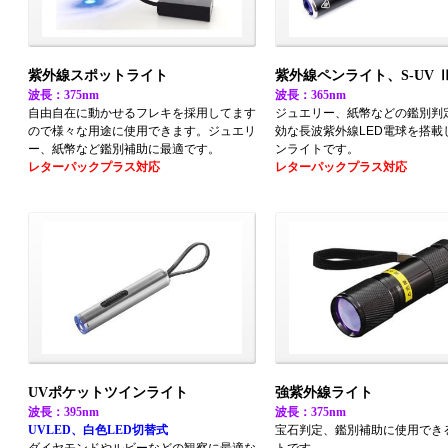
紫外線スポットライト
紫外線ペンライト、S-UV 
波長：375nm
波長：365nm
自由自在に動かせるフレキを採用してます
ジュエリー、紙幣などの鑑別判
ので様々な用途に使用できます。ジュエリ
効な長波紫外線LED電球を搭載
ー、紙幣など鑑別補助に最適です。
ンライトです。
レターパックプラス対応
レターパックプラス対応
UVポケットツインライト
強紫外線ライト
波長：395nm
波長：375nm
UVLED、白色LED切替式
宝石判定、鑑別補助に使用でき