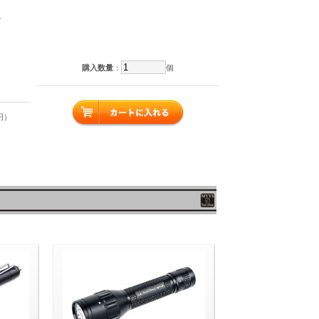
。
購入数量
：
個
円）