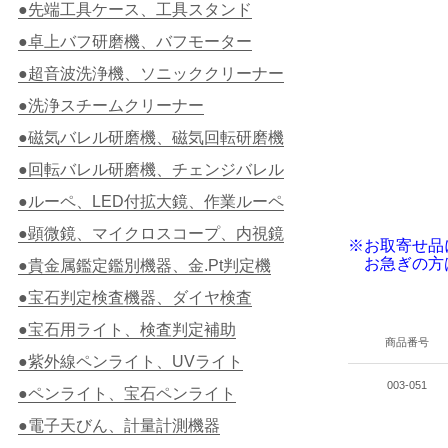
●先端工具ケース、工具スタンド
●卓上バフ研磨機、バフモーター
●超音波洗浄機、ソニッククリーナー
●洗浄スチームクリーナー
●磁気バレル研磨機、磁気回転研磨機
●回転バレル研磨機、チェンジバレル
●ルーペ、LED付拡大鏡、作業ルーペ
●顕微鏡、マイクロスコープ、内視鏡
※お取寄せ品
お急ぎの方
●貴金属鑑定鑑別機器、金.Pt判定機
●宝石判定検査機器、ダイヤ検査
●宝石用ライト、検査判定補助
商品番号
●紫外線ペンライト、UVライト
003-051
●ペンライト、宝石ペンライト
●電子天びん、計量計測機器