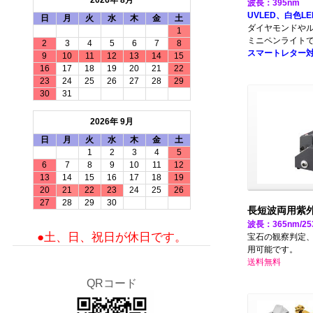
2026年 8月
波長：395nm
UVLED、白色L
日
月
火
水
木
金
土
ダイヤモンドや
1
ミニペンライト
2
3
4
5
6
7
8
スマートレター
9
10
11
12
13
14
15
16
17
18
19
20
21
22
23
24
25
26
27
28
29
30
31
2026年 9月
日
月
火
水
木
金
土
1
2
3
4
5
6
7
8
9
10
11
12
13
14
15
16
17
18
19
20
21
22
23
24
25
26
27
28
29
30
長短波両用紫
波長：365nm/25
●土、日、祝日が休日です。
宝石の観察判定
用可能です。
送料無料
QRコード