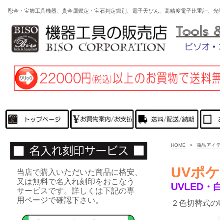
彫金・宝飾工具機器、貴金属鑑定・宝石判定鑑別、電子天びん、高精度電子比重計、光
HOME
>
商品アイ
UVポ
当店で購入いただいた商品に格安、
又は無料で名入れ刻印をおこなう
UVLED・
サービスです。詳しくは下記の専
用ページで確認下さい。
２色切替式の