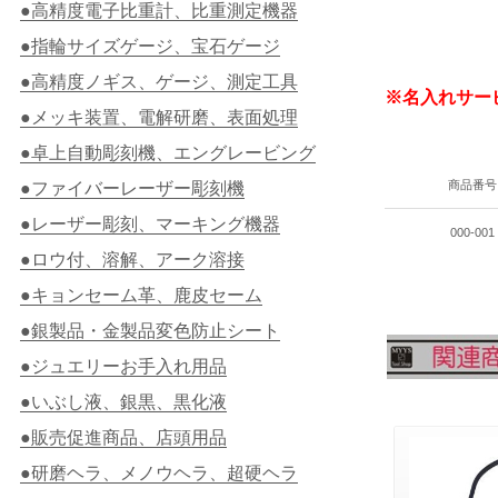
●高精度電子比重計、比重測定機器
●指輪サイズゲージ、宝石ゲージ
●高精度ノギス、ゲージ、測定工具
※名入れサー
●メッキ装置、電解研磨、表面処理
●卓上自動彫刻機、エングレービング
商品番号
●ファイバーレーザー彫刻機
●レーザー彫刻、マーキング機器
000-001
●ロウ付、溶解、アーク溶接
●キョンセーム革、鹿皮セーム
●銀製品・金製品変色防止シート
●ジュエリーお手入れ用品
●いぶし液、銀黒、黒化液
●販売促進商品、店頭用品
●研磨ヘラ、メノウヘラ、超硬ヘラ