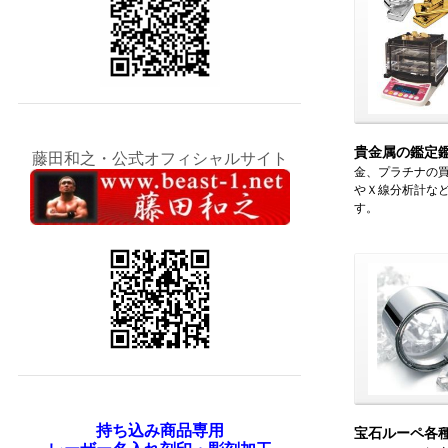
貴金属の鑑定
藤田和之・公式オフィシャルサイト
金、プラチナの
やＸ線分析計な
す。
持ち込み商品専用
宝石ルーペ各