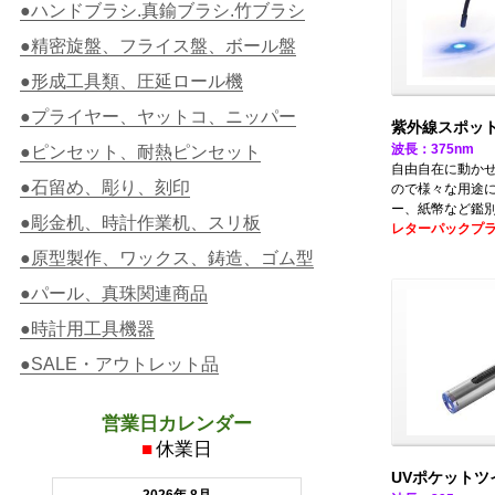
●ハンドブラシ.真鍮ブラシ.竹ブラシ
●精密旋盤、フライス盤、ボール盤
●形成工具類、圧延ロール機
●プライヤー、ヤットコ、ニッパー
紫外線スポッ
波長：375nm
●ピンセット、耐熱ピンセット
自由自在に動か
●石留め、彫り、刻印
ので様々な用途
ー、紙幣など鑑
●彫金机、時計作業机、スリ板
レターパックプ
●原型製作、ワックス、鋳造、ゴム型
●パール、真珠関連商品
●時計用工具機器
●SALE・アウトレット品
営業日カレンダー
■
休業日
UVポケットツ