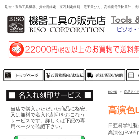
彫金・宝飾工具機器、貴金属鑑定・宝石判定鑑別、電子天びん、高精度電子比重計、光
HOME
>
商品アイ
高演色L
当店で購入いただいた商品に格安、
又は無料で名入れ刻印をおこなう
サービスです。詳しくは下記の専
日亜科学社製
用ページで確認下さい。
高演色(Ra