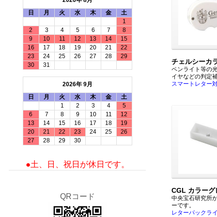
2026年 8月
日
月
火
水
木
金
土
1
2
3
4
5
6
7
8
9
10
11
12
13
14
15
16
17
18
19
20
21
22
23
24
25
26
27
28
29
チェルシーカ
30
31
ペンライト等の
イヤなどの判定
スマートレター
2026年 9月
日
月
火
水
木
金
土
1
2
3
4
5
6
7
8
9
10
11
12
13
14
15
16
17
18
19
20
21
22
23
24
25
26
27
28
29
30
●土、日、祝日が休日です。
CGL カラー
QRコード
中央宝石研究所
ーです。
レターパックラ