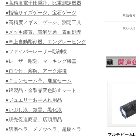
●高精度電子比重計、比重測定機器
●指輪サイズゲージ、宝石ゲージ
商品番号
●高精度ノギス、ゲージ、測定工具
000-001
●メッキ装置、電解研磨、表面処理
●卓上自動彫刻機、エングレービング
●ファイバーレーザー彫刻機
●レーザー彫刻、マーキング機器
●ロウ付、溶解、アーク溶接
●キョンセーム革、鹿皮セーム
●銀製品・金製品変色防止シート
●ジュエリーお手入れ用品
●いぶし液、銀黒、黒化液
●販売促進商品、店頭用品
●研磨ヘラ、メノウヘラ、超硬ヘラ
マルチビームL