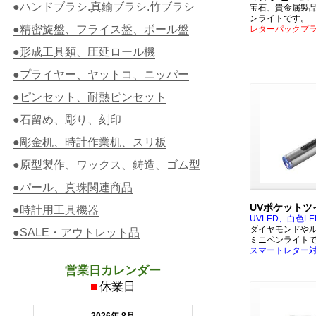
●ハンドブラシ.真鍮ブラシ.竹ブラシ
宝石、貴金属製
ンライトです。
●精密旋盤、フライス盤、ボール盤
レターパックプ
●形成工具類、圧延ロール機
●プライヤー、ヤットコ、ニッパー
●ピンセット、耐熱ピンセット
●石留め、彫り、刻印
●彫金机、時計作業机、スリ板
●原型製作、ワックス、鋳造、ゴム型
●パール、真珠関連商品
UVポケットツ
●時計用工具機器
UVLED、白色L
ダイヤモンドや
●SALE・アウトレット品
ミニペンライト
スマートレター
営業日カレンダー
■
休業日