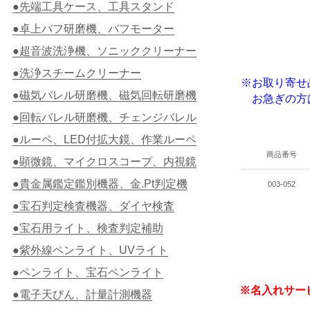
●先端工具ケース、工具スタンド
●卓上バフ研磨機、バフモーター
●超音波洗浄機、ソニッククリーナー
●洗浄スチームクリーナー
※お取り寄せ
●磁気バレル研磨機、磁気回転研磨機
お急ぎの方
●回転バレル研磨機、チェンジバレル
●ルーペ、LED付拡大鏡、作業ルーペ
商品番号
●顕微鏡、マイクロスコープ、内視鏡
●貴金属鑑定鑑別機器、金.Pt判定機
003-052
●宝石判定検査機器、ダイヤ検査
●宝石用ライト、検査判定補助
●紫外線ペンライト、UVライト
●ペンライト、宝石ペンライト
※名入れサー
●電子天びん、計量計測機器