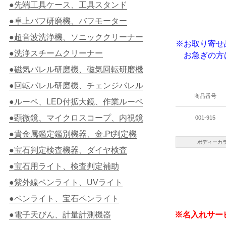
●先端工具ケース、工具スタンド
●卓上バフ研磨機、バフモーター
●超音波洗浄機、ソニッククリーナー
※お取り寄せ
●洗浄スチームクリーナー
お急ぎの方
●磁気バレル研磨機、磁気回転研磨機
●回転バレル研磨機、チェンジバレル
商品番号
●ルーペ、LED付拡大鏡、作業ルーペ
●顕微鏡、マイクロスコープ、内視鏡
001-915
●貴金属鑑定鑑別機器、金.Pt判定機
ボディーカ
●宝石判定検査機器、ダイヤ検査
●宝石用ライト、検査判定補助
●紫外線ペンライト、UVライト
●ペンライト、宝石ペンライト
●電子天びん、計量計測機器
※名入れサー