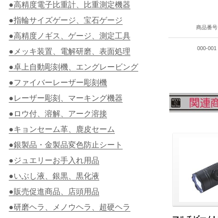
●高精度電子比重計、比重測定機器
●指輪サイズゲージ、宝石ゲージ
商品番号
●高精度ノギス、ゲージ、測定工具
000-001
●メッキ装置、電解研磨、表面処理
●卓上自動彫刻機、エングレービング
●ファイバーレーザー彫刻機
●レーザー彫刻、マーキング機器
●ロウ付、溶解、アーク溶接
●キョンセーム革、鹿皮セーム
●銀製品・金製品変色防止シート
●ジュエリーお手入れ用品
●いぶし液、銀黒、黒化液
●販売促進商品、店頭用品
●研磨ヘラ、メノウヘラ、超硬ヘラ