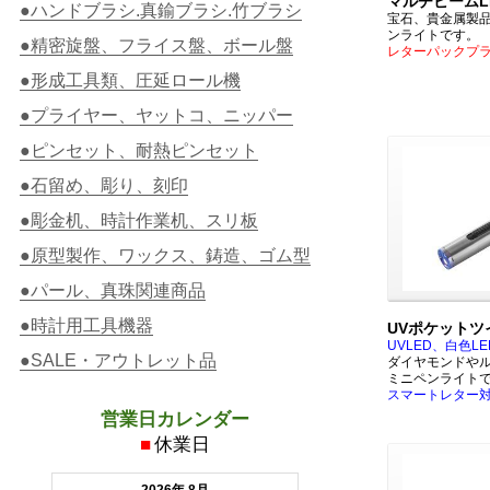
マルチビームL
●ハンドブラシ.真鍮ブラシ.竹ブラシ
宝石、貴金属製
ンライトです。
●精密旋盤、フライス盤、ボール盤
レターパックプ
●形成工具類、圧延ロール機
●プライヤー、ヤットコ、ニッパー
●ピンセット、耐熱ピンセット
●石留め、彫り、刻印
●彫金机、時計作業机、スリ板
●原型製作、ワックス、鋳造、ゴム型
●パール、真珠関連商品
●時計用工具機器
UVポケットツ
UVLED、白色L
●SALE・アウトレット品
ダイヤモンドや
ミニペンライト
スマートレター
営業日カレンダー
■
休業日