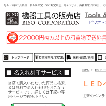
彫金・宝飾工具機器、貴金属鑑定・宝石判定鑑別、電子天びん、高精度電子比重計、光
HOME
>
商品アイ
ＬＥＤ
当店で購入いただいた商品に格安、
又は無料で名入れ刻印をおこなう
サービスです。詳しくは下記の専
従来のペンラ
用ページで確認下さい。