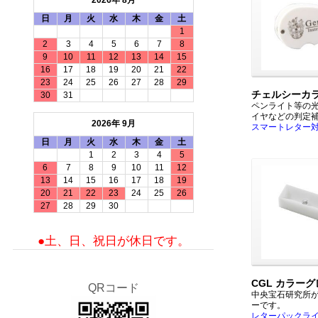
2026年 8月
日
月
火
水
木
金
土
1
2
3
4
5
6
7
8
9
10
11
12
13
14
15
16
17
18
19
20
21
22
23
24
25
26
27
28
29
チェルシーカ
30
31
ペンライト等の
イヤなどの判定
2026年 9月
スマートレター
日
月
火
水
木
金
土
1
2
3
4
5
6
7
8
9
10
11
12
13
14
15
16
17
18
19
20
21
22
23
24
25
26
27
28
29
30
●土、日、祝日が休日です。
CGL カラー
QRコード
中央宝石研究所
ーです。
レターパックラ